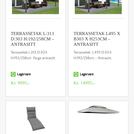
TERRASSETAK L:313
TERRASSETAK L495 X
D:303 H:192/258CM –
B303 X H253CM –
ANTRASITT
ANTRASITT
Terrassetak L:313 D:303
Terrassetak L:495 D:303
H:192/258cm Farge antrasitt
H:192/258cm – Antrasitt..
Lagervare
Lagervare
Kr. 9995,-
Kr. 14995,-