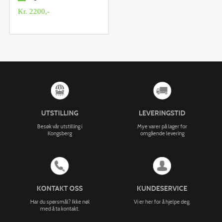
Kr. 2200,-
UTSTILLING
LEVERINGSTID
Besøk vår utstilling i
Mye varer på lager for
Kongsberg
omgående levering
KONTAKT OSS
KUNDESERVICE
Har du spørsmål? Ikke nøl
Vi er her for å hjelpe deg.
med å ta kontakt.