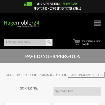
VELG HJEMLEVERING
ELLER HENT SELV
ÅPENT 13:00 - 17:00 BETJENT ETTER AVTALE
Inneholder
0 varer
Totalt 0,-
PAVLIONGER/PERGOLA
ALLE
PARASOLLER
PARASOLLFØTTER
PAVLIONGER/PERGOLA
SORTERING: