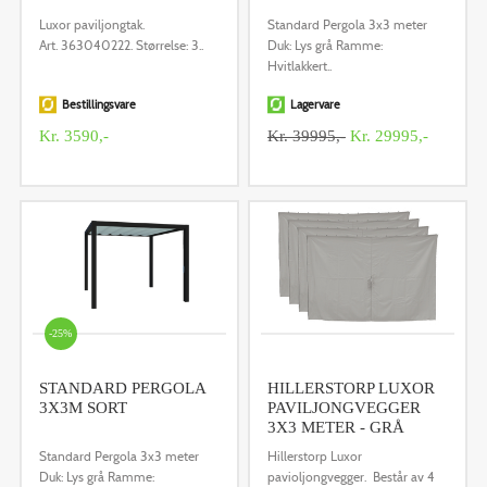
Luxor paviljongtak.
Standard Pergola 3x3 meter
Art. 363040222. Størrelse: 3..
Duk: Lys grå Ramme:
Hvitlakkert..
Bestillingsvare
Lagervare
Kr. 3590,-
Kr. 39995,-
Kr. 29995,-
-25%
STANDARD PERGOLA
HILLERSTORP LUXOR
3X3M SORT
PAVILJONGVEGGER
3X3 METER - GRÅ
Standard Pergola 3x3 meter
Hillerstorp Luxor
Duk: Lys grå Ramme:
pavioljongvegger. Består av 4